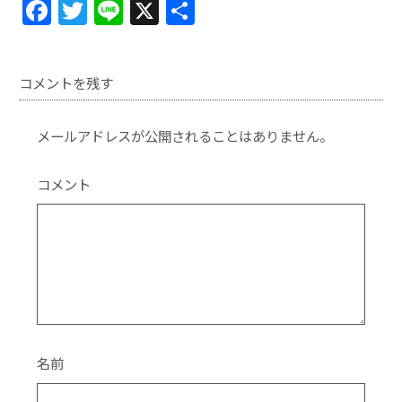
F
T
Li
X
共
a
w
n
有
c
itt
e
コメントを残す
e
er
b
メールアドレスが公開されることはありません。
o
o
コメント
k
名前