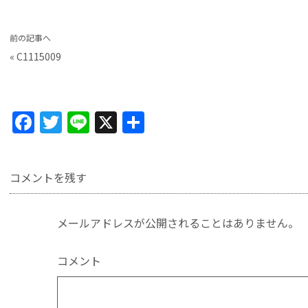
前の記事へ
«
C1115009
F
T
Li
X
共
a
w
n
有
c
itt
e
コメントを残す
e
er
b
メールアドレスが公開されることはありません。
o
o
コメント
k