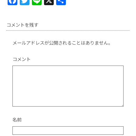
F
T
Li
X
共
a
w
n
有
c
itt
e
コメントを残す
e
er
b
メールアドレスが公開されることはありません。
o
o
コメント
k
名前