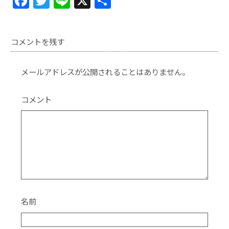
F
T
Li
X
共
a
w
n
有
c
itt
e
コメントを残す
e
er
b
メールアドレスが公開されることはありません。
o
o
コメント
k
名前