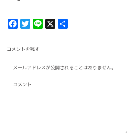
F
T
Li
X
共
a
w
n
有
c
itt
e
コメントを残す
e
er
b
メールアドレスが公開されることはありません。
o
o
コメント
k