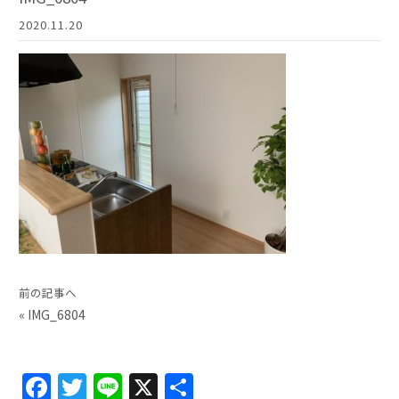
2020.11.20
前の記事へ
«
IMG_6804
F
T
Li
X
共