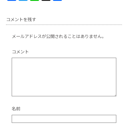
a
w
n
有
c
itt
e
コメントを残す
e
er
b
メールアドレスが公開されることはありません。
o
o
コメント
k
名前