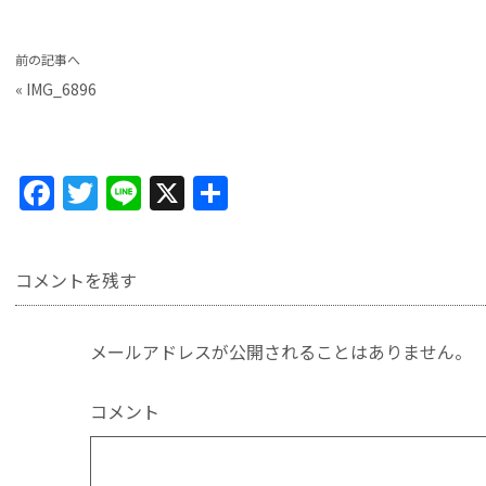
前の記事へ
«
IMG_6896
F
T
Li
X
共
a
w
n
有
c
itt
e
コメントを残す
e
er
b
メールアドレスが公開されることはありません。
o
o
コメント
k