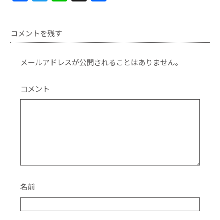
a
w
n
有
c
itt
e
コメントを残す
e
er
b
メールアドレスが公開されることはありません。
o
o
コメント
k
名前