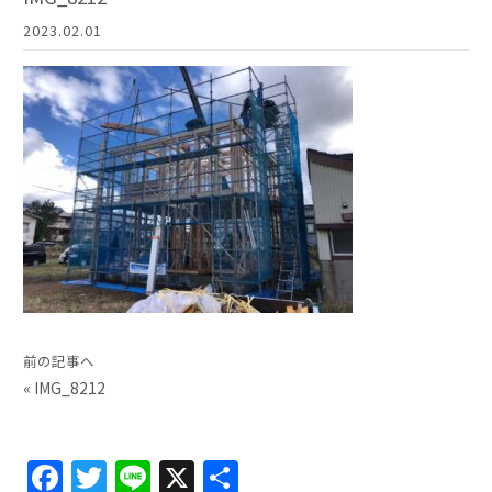
2023.02.01
前の記事へ
«
IMG_8212
F
T
Li
X
共