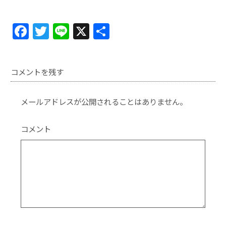
F
T
Li
X
共
a
w
n
有
c
itt
e
コメントを残す
e
er
b
メールアドレスが公開されることはありません。
o
o
コメント
k