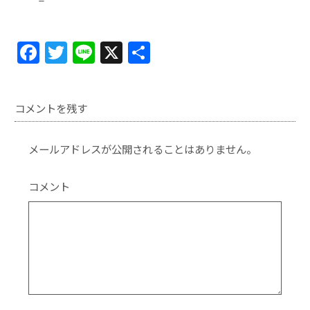
F
T
Li
X
共
a
w
n
有
c
itt
e
コメントを残す
e
er
b
メールアドレスが公開されることはありません。
o
o
コメント
k