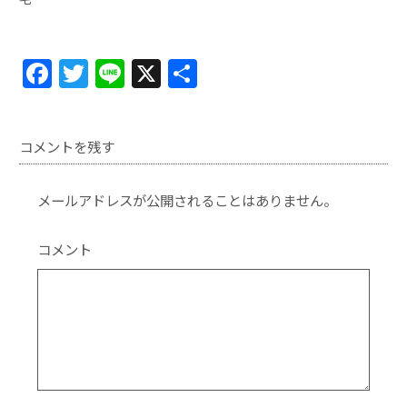
F
T
Li
X
共
a
w
n
有
c
itt
e
コメントを残す
e
er
b
メールアドレスが公開されることはありません。
o
o
コメント
k