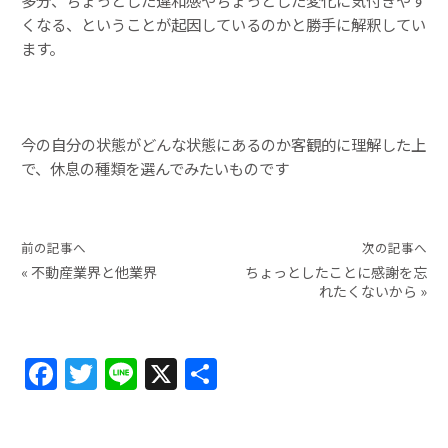
多分、ちょっとした違和感やちょっとした変化に気付きやす
くなる、ということが起因しているのかと勝手に解釈してい
ます。
今の自分の状態がどんな状態にあるのか客観的に理解した上
で、休息の種類を選んでみたいものです
前の記事へ
次の記事へ
«
不動産業界と他業界
ちょっとしたことに感謝を忘
れたくないから
»
F
T
Li
X
共
a
w
n
有
c
itt
e