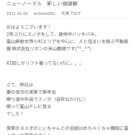
ニューノーマル 新しい価値観
2021.01.03
archive2021
代表ブログ
おはようございます！
2年ぶりにスノボをして、身体中バッキバキ。
富山県射水市小杉エリアを中心に、人と住まいを結ぶ不動産
屋 株式会社リボンの米山勝規です(*^_^*)
#2回しかリフト乗ってないのに。。。
さて、昨日は
妻の母方の実家で新年会
帰り道中牛岳でスノボ（丑年なだけに）
帰って富山テレビ見る
でした！
実家の９０才のじいちゃんとの会話はめちゃくちゃ機知に富