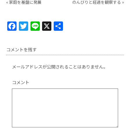
«
家庭を基盤に発展
のんびりと経過を観察する
»
F
T
Li
X
共
a
w
n
有
c
itt
e
コメントを残す
e
er
b
メールアドレスが公開されることはありません。
o
o
コメント
k