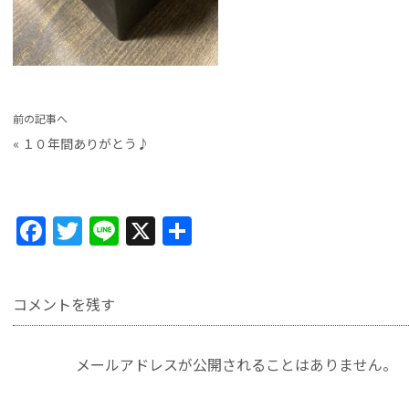
前の記事へ
«
１０年間ありがとう♪
F
T
Li
X
共
a
w
n
有
c
itt
e
コメントを残す
e
er
b
メールアドレスが公開されることはありません。
o
o