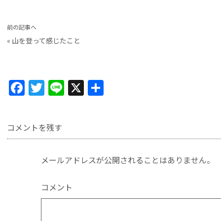
前の記事へ
«
山を登って感じたこと
F
T
Li
X
共
a
w
n
有
c
itt
e
コメントを残す
e
er
b
メールアドレスが公開されることはありません。
o
o
コメント
k