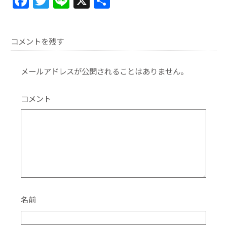
F
T
Li
X
共
a
w
n
有
c
itt
e
コメントを残す
e
er
b
メールアドレスが公開されることはありません。
o
o
コメント
k
名前