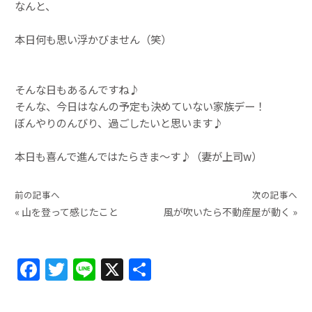
なんと、
本日何も思い浮かびません（笑）
そんな日もあるんですね♪
そんな、今日はなんの予定も決めていない家族デー！
ぼんやりのんびり、過ごしたいと思います♪
本日も喜んで進んではたらきま〜す♪（妻が上司w）
前の記事へ
次の記事へ
«
山を登って感じたこと
風が吹いたら不動産屋が動く
»
F
T
Li
X
共
a
w
n
有