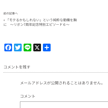
前の記事へ
«
「モテるかもしれない」という純粋な動機を胸
に 〜リボン7周年記念特別エピソード６〜
F
T
Li
X
共
a
w
n
有
c
itt
e
コメントを残す
e
er
b
メールアドレスが公開されることはありません。
o
o
コメント
k