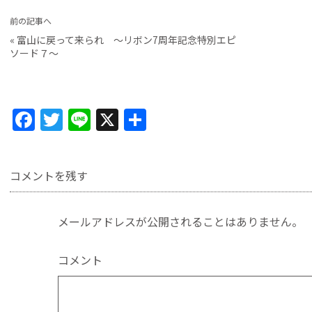
前の記事へ
«
富山に戻って来られ 〜リボン7周年記念特別エピ
ソード７〜
F
T
Li
X
共
a
w
n
有
c
itt
e
コメントを残す
e
er
b
メールアドレスが公開されることはありません。
o
o
コメント
k