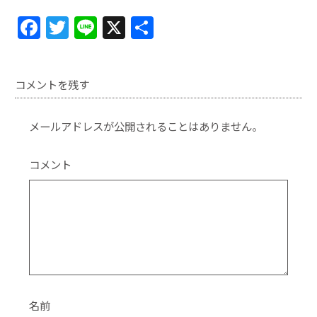
F
T
Li
X
共
a
w
n
有
c
itt
e
コメントを残す
e
er
b
メールアドレスが公開されることはありません。
o
o
コメント
k
名前