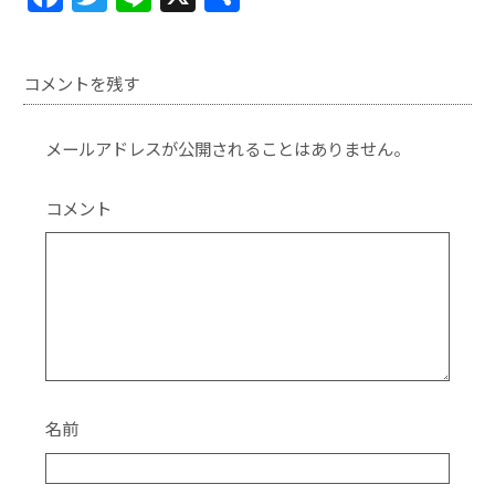
a
w
n
有
c
itt
e
コメントを残す
e
er
b
メールアドレスが公開されることはありません。
o
o
コメント
k
名前