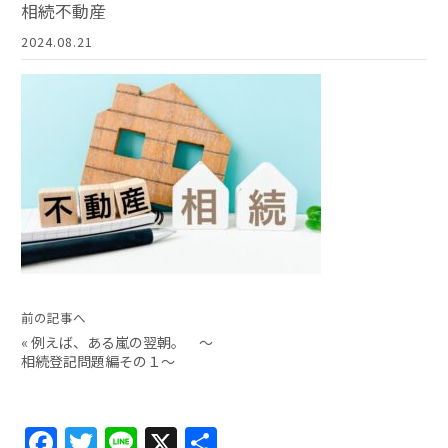
相続不動産
2024.08.21
前の記事へ
«
例えば、ある嵐の翌朝。 〜
相続登記問題編その１〜
F
T
Li
X
共