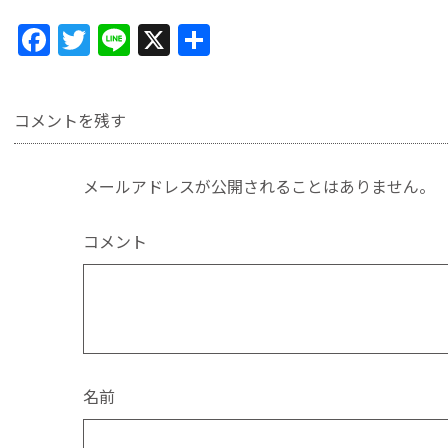
F
T
Li
X
共
a
w
n
有
c
itt
e
コメントを残す
e
er
b
メールアドレスが公開されることはありません。
o
o
コメント
k
名前