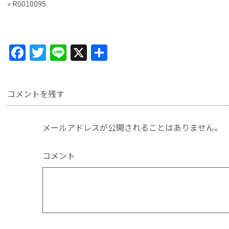
«
R0010095
F
T
Li
X
共
a
w
n
有
c
itt
e
コメントを残す
e
er
b
メールアドレスが公開されることはありません。
o
o
コメント
k