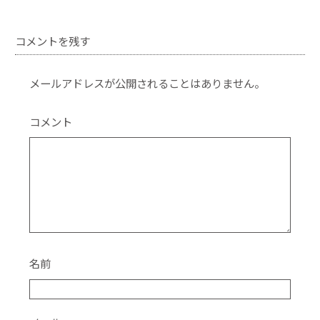
a
w
n
有
c
itt
e
コメントを残す
e
er
b
メールアドレスが公開されることはありません。
o
o
コメント
k
名前