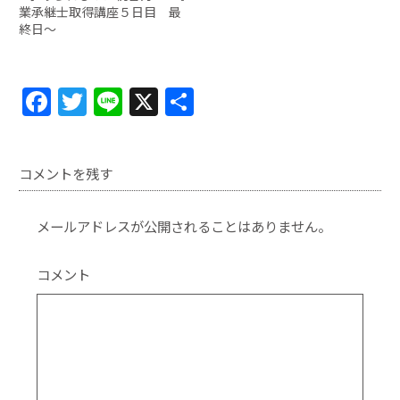
業承継士取得講座５日目 最
終日〜
F
T
Li
X
共
a
w
n
有
c
itt
e
コメントを残す
e
er
b
メールアドレスが公開されることはありません。
o
o
コメント
k